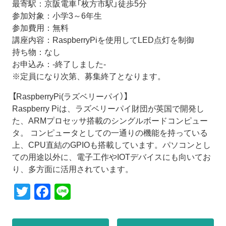
最寄駅：京阪電車「枚方市駅」徒歩5分
参加対象：小学3～6年生
参加費用：無料
講座内容：RaspberryPiを使用してLED点灯を制御
持ち物：なし
お申込み：-終了しました-
※定員になり次第、募集終了となります。
【RaspberryPi(ラズベリーパイ）】
Raspberry Piは、ラズベリーパイ財団が英国で開発し
た、ARMプロセッサ搭載のシングルボードコンピュー
タ。 コンピュータとしての一通りの機能を持っている
上、CPU直結のGPIOも搭載しています。パソコンとし
ての用途以外に、電子工作やIOTデバイスにも向いてお
り、多方面に活用されています。
T
F
Li
wi
a
n
tt
c
e