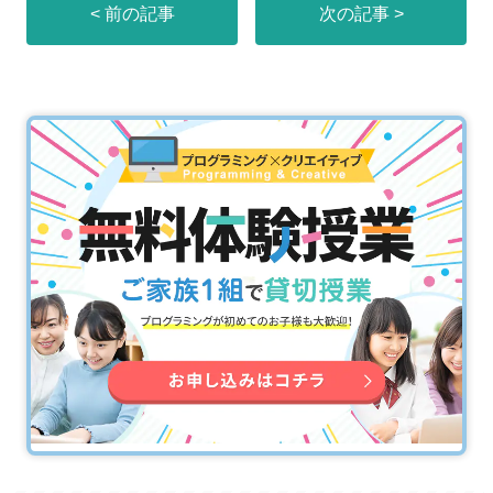
< 前の記事
次の記事 >
er
e
b
o
o
k