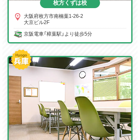
枚方くずは校
大阪府枚方市南楠葉1-26-2
大京ビル2F
京阪電車「樟葉駅」より徒歩5分