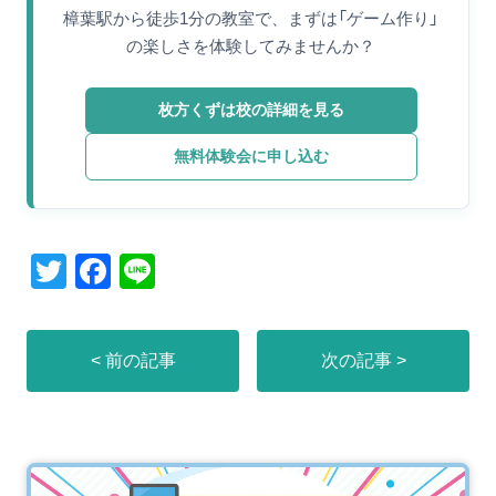
樟葉駅から徒歩1分の教室で、まずは「ゲーム作り」
の楽しさを体験してみませんか？
枚方くずは校の詳細を見る
無料体験会に申し込む
T
F
Li
wi
a
n
tt
c
e
< 前の記事
次の記事 >
er
e
b
o
o