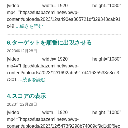
[video width="1920" height="1080"
mp4="https://futabazemi.net/wp/wp-
content/uploads/2023/12/a490ea305721df329343cab91
c49
…続きを読む
6.ターゲットを順番に出現させる
2023年12月28日
[video width="1920" height="1080"
mp4="https://futabazemi.net/wp/wp-
content/uploads/2023/12/1692ab5917d41635538e8cc3
c301
…続きを読む
4.スコアの表示
2023年12月28日
[video width="1920" height="1080"
mp4="https://futabazemi.net/wp/wp-
content/uploads/2023/12/5473f9298b74009cf9d1d0f6ec