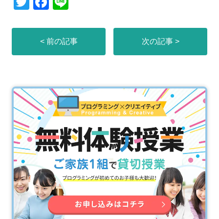
T
F
Li
wi
a
n
tt
c
e
< 前の記事
次の記事 >
er
e
b
o
o
k