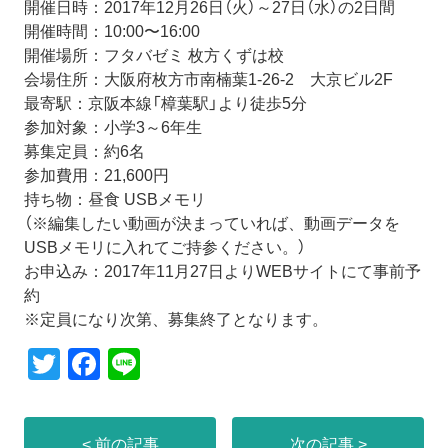
開催日時：2017年12月26日（火）～27日（水）の2日間
開催時間：10:00〜16:00
開催場所：フタバゼミ 枚方くずは校
会場住所：大阪府枚方市南楠葉1-26-2 大京ビル2F
最寄駅：京阪本線「樟葉駅」より徒歩5分
参加対象：小学3～6年生
募集定員：約6名
参加費用：21,600円
持ち物：昼食 USBメモリ
（※編集したい動画が決まっていれば、動画データを
USBメモリに入れてご持参ください。）
お申込み：2017年11月27日よりWEBサイトにて事前予
約
※定員になり次第、募集終了となります。
T
F
Li
wi
a
n
tt
c
e
< 前の記事
次の記事 >