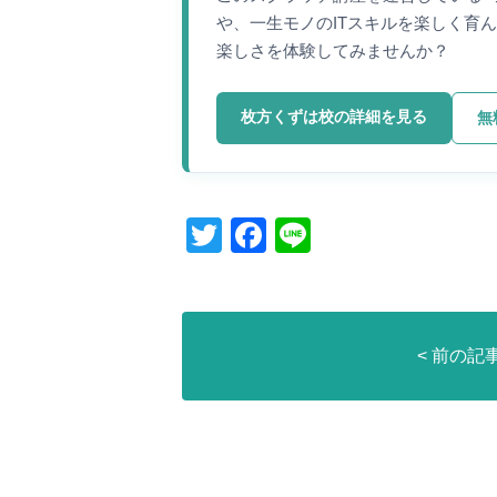
や、一生モノのITスキルを楽しく育
楽しさを体験してみませんか？
枚方くずは校の詳細を見る
無
T
F
Li
wi
a
n
tt
c
e
er
e
< 前の記
b
o
o
k