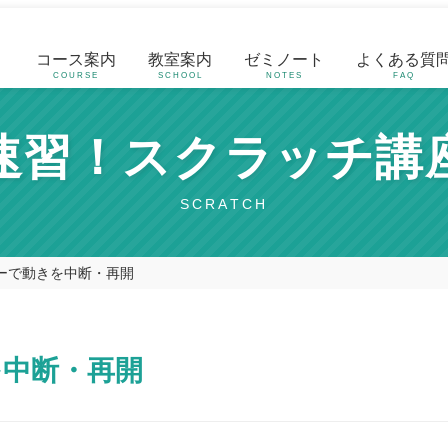
コース案内
教室案内
ゼミノート
よくある質
COURSE
SCHOOL
NOTES
FAQ
速習！スクラッチ講
SCRATCH
ーで動きを中断・再開
を中断・再開