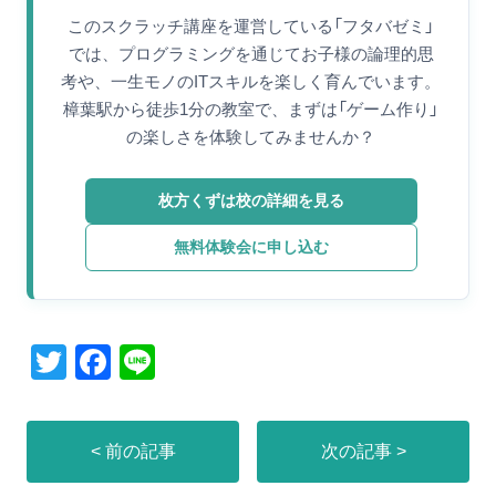
このスクラッチ講座を運営している「フタバゼミ」
では、プログラミングを通じてお子様の論理的思
考や、一生モノのITスキルを楽しく育んでいます。
樟葉駅から徒歩1分の教室で、まずは「ゲーム作り」
の楽しさを体験してみませんか？
枚方くずは校の詳細を見る
無料体験会に申し込む
T
F
Li
wi
a
n
tt
c
e
< 前の記事
次の記事 >
er
e