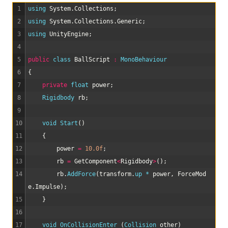
1
using 
System
.
Collections
;
2
using 
System
.
Collections
.
Generic
;
3
using 
UnityEngine
;
4
5
public
class
BallScript
:
MonoBehaviour
6
{
7
private
float
power
;
8
Rigidbody 
rb
;
9
10
void
Start
(
)
11
{
12
power
=
10.0f
;
13
rb
=
GetComponent
<
Rigidbody
>
(
)
;
14
rb
.
AddForce
(
transform
.
up *
power
,
ForceMod
e
.
Impulse
)
;
15
}
16
17
void
OnCollisionEnter
(
Collision 
other
)