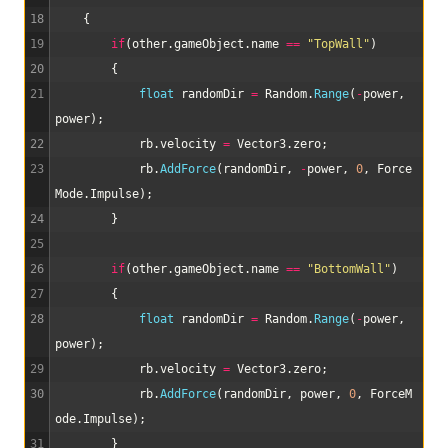
18
{
19
if
(
other
.
gameObject
.
name
==
"TopWall"
)
20
{
21
float
randomDir
=
Random
.
Range
(
-
power
,
power
)
;
22
rb
.
velocity
=
Vector3
.
zero
;
23
rb
.
AddForce
(
randomDir
,
-
power
,
0
,
Force
Mode
.
Impulse
)
;
24
}
25
26
if
(
other
.
gameObject
.
name
==
"BottomWall"
)
27
{
28
float
randomDir
=
Random
.
Range
(
-
power
,
power
)
;
29
rb
.
velocity
=
Vector3
.
zero
;
30
rb
.
AddForce
(
randomDir
,
power
,
0
,
ForceM
ode
.
Impulse
)
;
31
}