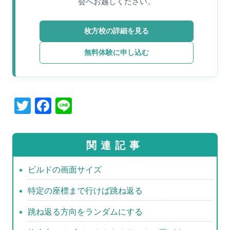
会へお越しください。
枚方校の詳細を見る
無料体験に申し込む
T
F
Li
wi
a
n
tt
c
e
関連記事
er
e
b
ビルドの画面サイズ
o
特定の座標まで行けば跳ね返る
o
跳ね返る方向をランダムにする
k