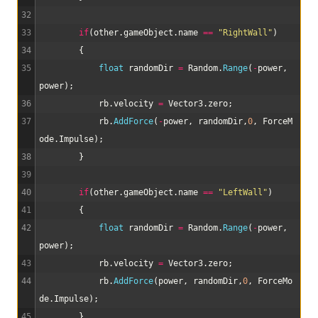
32
33
if
(
other
.
gameObject
.
name
==
"RightWall"
)
34
{
35
float
randomDir
=
Random
.
Range
(
-
power
,
power
)
;
36
rb
.
velocity
=
Vector3
.
zero
;
37
rb
.
AddForce
(
-
power
,
randomDir
,
0
,
ForceM
ode
.
Impulse
)
;
38
}
39
40
if
(
other
.
gameObject
.
name
==
"LeftWall"
)
41
{
42
float
randomDir
=
Random
.
Range
(
-
power
,
power
)
;
43
rb
.
velocity
=
Vector3
.
zero
;
44
rb
.
AddForce
(
power
,
randomDir
,
0
,
ForceMo
de
.
Impulse
)
;
45
}