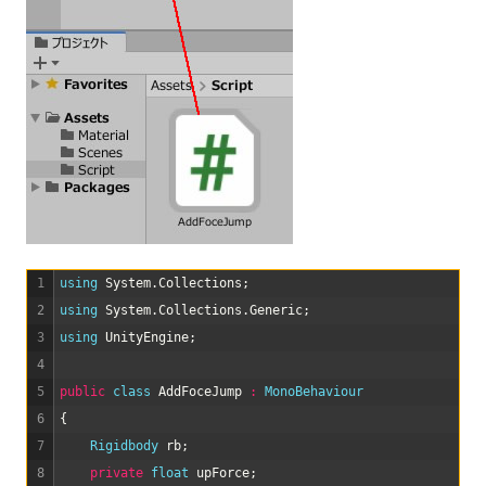
1
using 
System
.
Collections
;
2
using 
System
.
Collections
.
Generic
;
3
using 
UnityEngine
;
4
5
public
class
AddFoceJump
:
MonoBehaviour
6
{
7
Rigidbody 
rb
;
8
private
float
upForce
;