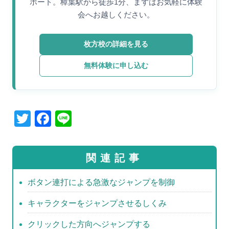
ポート。樟葉駅から徒歩1分、まずはお気軽に体験
会へお越しください。
枚方校の詳細を見る
無料体験に申し込む
T
F
Li
wi
a
n
tt
c
e
関連記事
er
e
b
ボタン連打による急激なジャンプを制御
o
キャラクターをジャンプさせるしくみ
o
クリックした方向へジャンプする