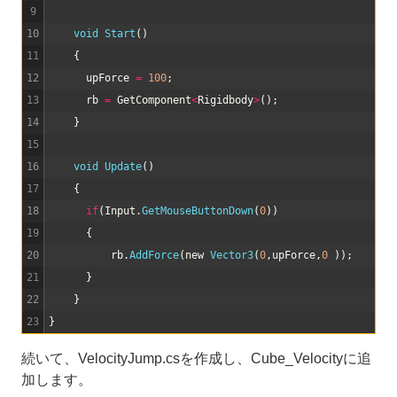
9
10
void
Start
(
)
11
{
12
upForce
=
100
;
13
rb
=
GetComponent
<
Rigidbody
>
(
)
;
14
}
15
16
void
Update
(
)
17
{
18
if
(
Input
.
GetMouseButtonDown
(
0
)
)
19
{
20
rb
.
AddForce
(
new
Vector3
(
0
,
upForce
,
0
)
)
;
21
}
22
}
23
}
続いて、VelocityJump.csを作成し、Cube_Velocityに追
加します。