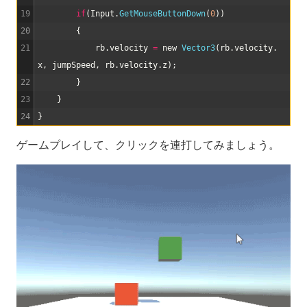
19
if
(
Input
.
GetMouseButtonDown
(
0
)
)
20
{
21
rb
.
velocity
=
new
Vector3
(
rb
.
velocity
.
x
,
jumpSpeed
,
rb
.
velocity
.
z
)
;
22
}
23
}
24
}
ゲームプレイして、クリックを連打してみましょう。