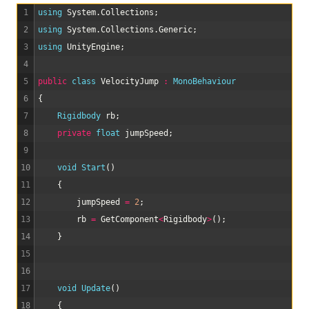
1
using 
System
.
Collections
;
2
using 
System
.
Collections
.
Generic
;
3
using 
UnityEngine
;
4
5
public
class
VelocityJump
:
MonoBehaviour
6
{
7
Rigidbody 
rb
;
8
private
float
jumpSpeed
;
9
10
void
Start
(
)
11
{
12
jumpSpeed
=
2
;
13
rb
=
GetComponent
<
Rigidbody
>
(
)
;
14
}
15
16
17
void
Update
(
)
18
{