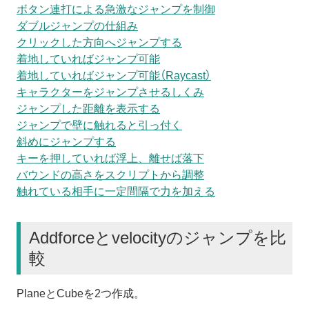
ボタン連打による急激なジャンプを制御
ダブルジャンプの仕組み
クリックした方向へジャンプする
着地していればジャンプ可能
着地していればジャンプ可能（Raycast）
キャラクターをジャンプさせるしくみ
ジャンプした距離を表示する
ジャンプで壁に触れると引っ付く
斜めにジャンプする
キーを押していれば浮上、離せば落下
バウンドの高さをスクリプトから調整
触れている相手に一定間隔で力を加える
Addforceとvelocityのジャンプを比
較
PlaneとCubeを2つ作成。