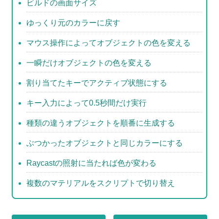
b
ビルドの画面サイズ
o
ゆっくり元のカラーに戻す
o
マウス操作によってオブジェクトの色を変える
k
一瞬だけオブジェクトの色を変える
割り当てたキーでアクティブ状態にする
キー入力によって0.5秒間だけ実行
種類の違うオブジェクトを順番に生成する
ぶつかったオブジェクトと同じカラーにする
Raycastの照射に当たれば色が変わる
複数のマテリアルをスクリプトで切り替え