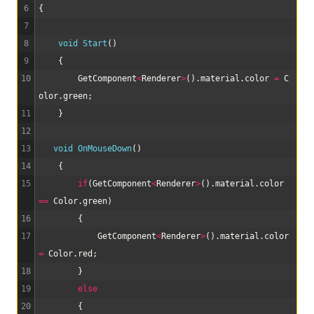
6
{
7
8
void
Start
(
)
9
{
10
GetComponent
<
Renderer
>
(
)
.
material
.
color
=
C
olor
.
green
;
11
}
12
13
void
OnMouseDown
(
)
14
{
15
if
(
GetComponent
<
Renderer
>
(
)
.
material
.
color
==
Color
.
green
)
16
{
17
GetComponent
<
Renderer
>
(
)
.
material
.
color
=
Color
.
red
;
18
}
19
else
20
{