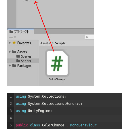
1
using 
System
.
Collections
;
2
using 
System
.
Collections
.
Generic
;
3
using 
UnityEngine
;
4
5
public
class
ColorChange
:
MonoBehaviour