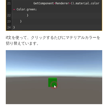
21
GetComponent
<
Renderer
>
(
)
.
material
.
color
=
Color
.
green
;
22
}
23
}
24
}
if文を使って、クリックするたびにマテリアルカラーを
切り替えています。