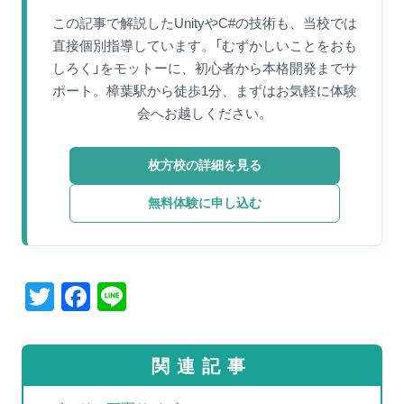
この記事で解説したUnityやC#の技術も、当校では
直接個別指導しています。「むずかしいことをおも
しろく」をモットーに、初心者から本格開発までサ
ポート。樟葉駅から徒歩1分、まずはお気軽に体験
会へお越しください。
枚方校の詳細を見る
無料体験に申し込む
T
F
Li
wi
a
n
tt
c
e
関連記事
er
e