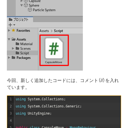
今回、新しく追加したコードには、コメント（//）を入れ
ています。
1
using 
System
.
Collections
;
2
using 
System
.
Collections
.
Generic
;
3
using 
UnityEngine
;
4
5
public
class
CapsuleMove
:
MonoBehaviour