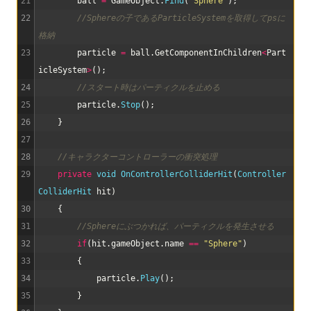
21
ball
=
GameObject
.
Find
(
"Sphere"
)
;
22
//Sphereの子であるParticleSystemを取得してpsに
格納
23
particle
=
ball
.
GetComponentInChildren
<
Part
icleSystem
>
(
)
;
24
//スタート時はパーティクルを止める
25
particle
.
Stop
(
)
;
26
}
27
28
//キャラクターコントローラーの衝突処理
29
private
void
OnControllerColliderHit
(
Controller
ColliderHit 
hit
)
30
{
31
//Sphereにぶつかれば、パーティクルを発生させる
32
if
(
hit
.
gameObject
.
name
==
"Sphere"
)
33
{
34
particle
.
Play
(
)
;
35
}