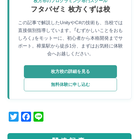
枚方市のプログラミング専門スクール
フタバゼミ 枚方くずは校
この記事で解説したUnityやC#の技術も、当校では
直接個別指導しています。「むずかしいことをおも
しろく」をモットーに、初心者から本格開発までサ
ポート。樟葉駅から徒歩1分、まずはお気軽に体験
会へお越しください。
枚方校の詳細を見る
無料体験に申し込む
T
F
Li
wi
a
n
tt
c
e