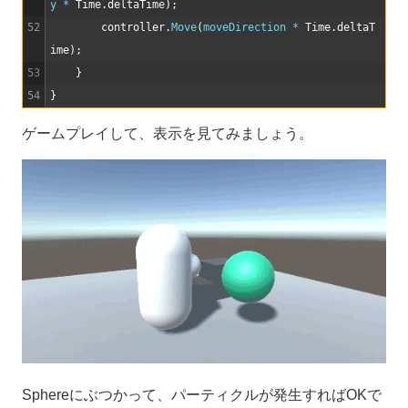
y *
Time
.
deltaTime
)
;
52
controller
.
Move
(
moveDirection *
Time
.
deltaT
ime
)
;
53
}
54
}
ゲームプレイして、表示を見てみましょう。
Sphereにぶつかって、パーティクルが発生すればOKで