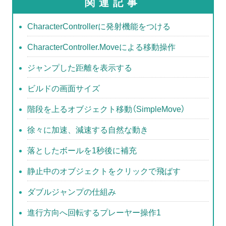
関連記事
er
e
b
CharacterControllerに発射機能をつける
o
CharacterController.Moveによる移動操作
o
ジャンプした距離を表示する
k
ビルドの画面サイズ
階段を上るオブジェクト移動（SimpleMove）
徐々に加速、減速する自然な動き
落としたボールを1秒後に補充
静止中のオブジェクトをクリックで飛ばす
ダブルジャンプの仕組み
進行方向へ回転するプレーヤー操作1