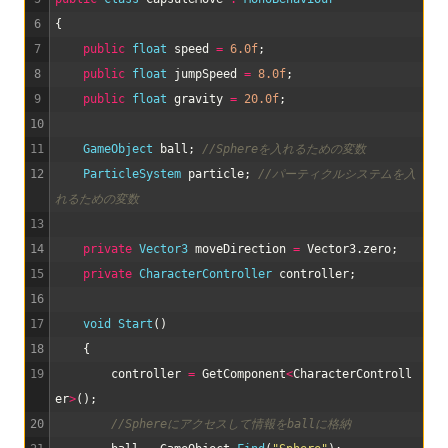
6
{
7
public
float
speed
=
6.0f
;
8
public
float
jumpSpeed
=
8.0f
;
9
public
float
gravity
=
20.0f
;
10
11
GameObject 
ball
;
//Sphereを入れるための変数
12
ParticleSystem 
particle
;
//パーティクルシステムを入
れるための変数
13
14
private
Vector3 
moveDirection
=
Vector3
.
zero
;
15
private
CharacterController 
controller
;
16
17
void
Start
(
)
18
{
19
controller
=
GetComponent
<
CharacterControll
er
>
(
)
;
20
//Sphereにアクセスして情報をballに格納