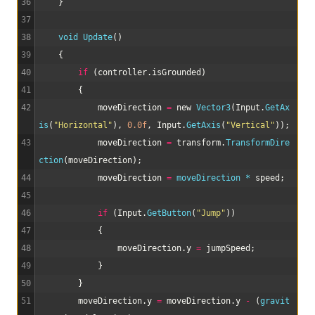
36
}
37
38
void
Update
(
)
39
{
40
if
(
controller
.
isGrounded
)
41
{
42
moveDirection
=
new
Vector3
(
Input
.
GetAx
is
(
"Horizontal"
)
,
0.0f
,
Input
.
GetAxis
(
"Vertical"
)
)
;
43
moveDirection
=
transform
.
TransformDire
ction
(
moveDirection
)
;
44
moveDirection
=
moveDirection *
speed
;
45
46
if
(
Input
.
GetButton
(
"Jump"
)
)
47
{
48
moveDirection
.
y
=
jumpSpeed
;
49
}
50
}
51
moveDirection
.
y
=
moveDirection
.
y
-
(
gravit