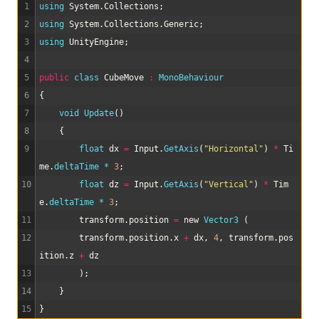
1
using 
System
.
Collections
;
2
using 
System
.
Collections
.
Generic
;
3
using 
UnityEngine
;
4
5
public
class
CubeMove
:
MonoBehaviour
6
{
7
void
Update
(
)
8
{
9
float
dx
=
Input
.
GetAxis
(
"Horizontal"
)
*
Ti
me
.
deltaTime *
3
;
10
float
dz
=
Input
.
GetAxis
(
"Vertical"
)
*
Tim
e
.
deltaTime *
3
;
11
transform
.
position
=
new
Vector3
(
12
transform
.
position
.
x
+
dx
,
4
,
transform
.
pos
ition
.
z
+
dz
13
)
;
14
}
15
}