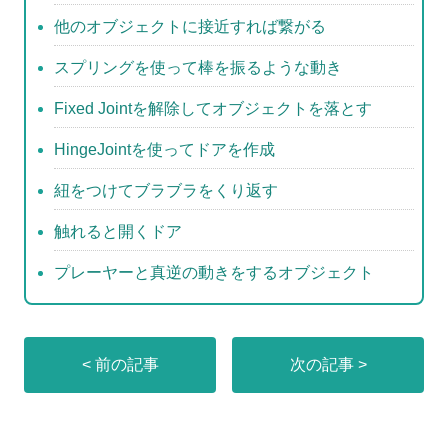
k
他のオブジェクトに接近すれば繋がる
スプリングを使って棒を振るような動き
Fixed Jointを解除してオブジェクトを落とす
HingeJointを使ってドアを作成
紐をつけてブラブラをくり返す
触れると開くドア
プレーヤーと真逆の動きをするオブジェクト
< 前の記事
次の記事 >