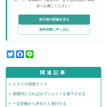
会へお越しください。
枚方校の詳細を見る
無料体験に申し込む
T
F
Li
wi
a
n
tt
c
e
関連記事
er
e
b
ビルドの画面サイズ
o
範囲内に入ればオブジェクトを落下させる
o
一定距離から外れたら実行する