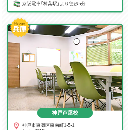
京阪電車「樟葉駅」より徒歩5分
神戸芦屋校
神戸市東灘区森南町1-5-1