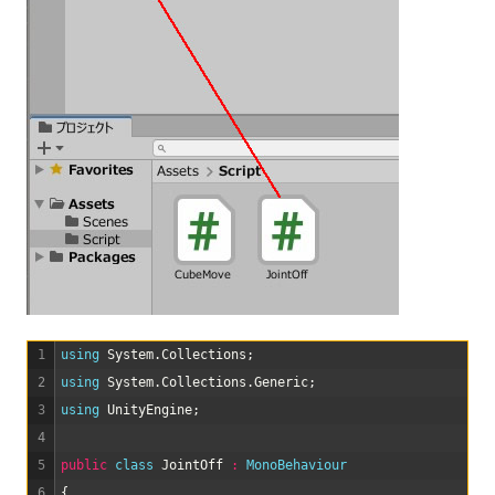
1
using 
System
.
Collections
;
2
using 
System
.
Collections
.
Generic
;
3
using 
UnityEngine
;
4
5
public
class
JointOff
:
MonoBehaviour
6
{