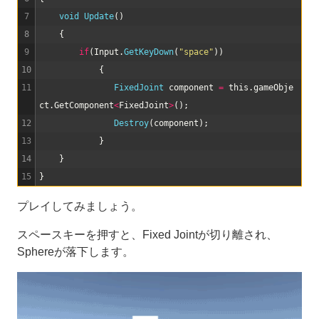
7
void
Update
(
)
8
{
9
if
(
Input
.
GetKeyDown
(
"space"
)
)
10
{
11
FixedJoint 
component
=
this
.
gameObje
ct
.
GetComponent
<
FixedJoint
>
(
)
;
12
Destroy
(
component
)
;
13
}
14
}
15
}
プレイしてみましょう。
スペースキーを押すと、Fixed Jointが切り離され、
Sphereが落下します。