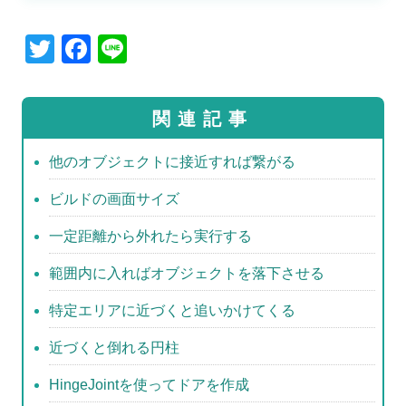
T
F
Li
wi
a
n
tt
c
e
関連記事
er
e
b
他のオブジェクトに接近すれば繋がる
o
ビルドの画面サイズ
o
一定距離から外れたら実行する
k
範囲内に入ればオブジェクトを落下させる
特定エリアに近づくと追いかけてくる
近づくと倒れる円柱
HingeJointを使ってドアを作成