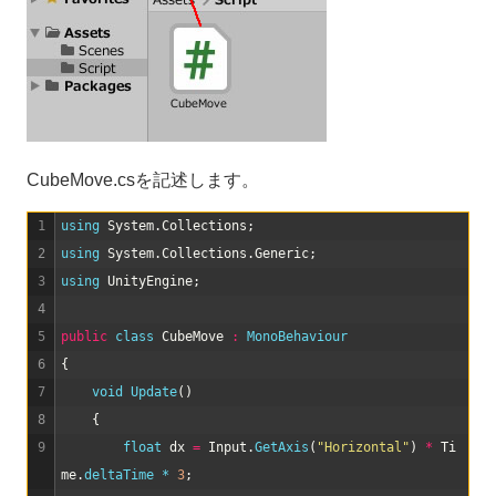
CubeMove.csを記述します。
1
using 
System
.
Collections
;
2
using 
System
.
Collections
.
Generic
;
3
using 
UnityEngine
;
4
5
public
class
CubeMove
:
MonoBehaviour
6
{
7
void
Update
(
)
8
{
9
float
dx
=
Input
.
GetAxis
(
"Horizontal"
)
*
Ti
me
.
deltaTime *
3
;