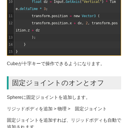
10
float
dz
=
Input
.
GetAxis
(
"Vertical"
)
*
Tim
e
.
deltaTime *
3
;
11
transform
.
position
=
new
Vector3
(
12
transform
.
position
.
x
+
dx
,
2
,
transform
.
pos
ition
.
z
+
dz
13
)
;
14
}
15
}
Cubeが十字キーで操作できるようになります。
固定ジョイントのオンとオフ
Sphereに固定ジョイントを追加します。
リジッドボディを追加 > 物理 > 固定ジョイント
固定ジョイントを追加すれば、リジッドボディも自動で
追加されます。