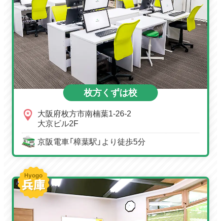
枚方くずは校
大阪府枚方市南楠葉1-26-2
大京ビル2F
京阪電車「樟葉駅」より徒歩5分