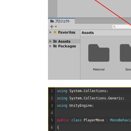
1
using 
System
.
Collections
;
2
using 
System
.
Collections
.
Generic
;
3
using 
UnityEngine
;
4
5
public
class
PlayerMove
:
MonoBehavi
6
{