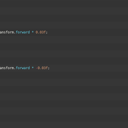
ansform
.
forward *
0.03f
;
ansform
.
forward *
-
0.03f
;