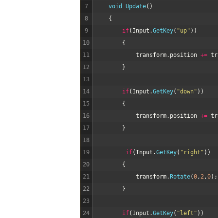
7
void
Update
(
)
8
{
9
if
(
Input
.
GetKey
(
"up"
)
)
10
{
11
transform
.
position
+=
tr
12
}
13
14
if
(
Input
.
GetKey
(
"down"
)
)
15
{
16
transform
.
position
+=
tr
17
}
18
19
if
(
Input
.
GetKey
(
"right"
)
)
20
{
21
transform
.
Rotate
(
0
,
2
,
0
)
;
22
}
23
24
if
(
Input
.
GetKey
(
"left"
)
)