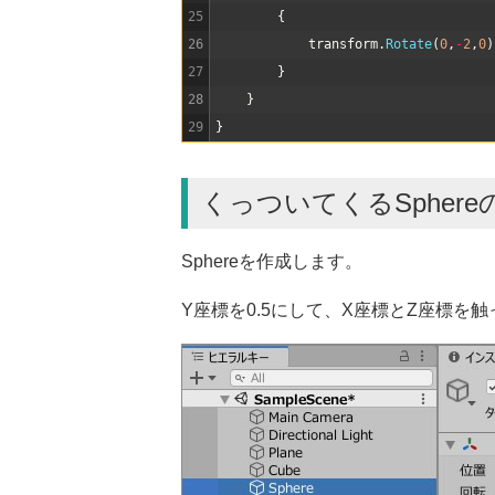
25
{
26
transform
.
Rotate
(
0
,
-
2
,
0
)
27
}
28
}
29
}
くっついてくるSphere
Sphereを作成します。
Y座標を0.5にして、X座標とZ座標を