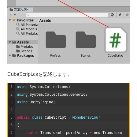
CubeScript.csを記述します。
1
using 
System
.
Collections
;
2
using 
System
.
Collections
.
Generic
;
3
using 
UnityEngine
;
4
5
public
class
CubeScript
:
MonoBehaviour
6
{
7
public
Transform
[
]
pointArray
=
new
Transform