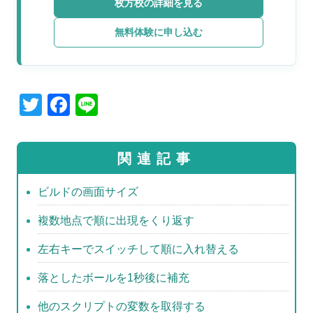
枚方校の詳細を見る
無料体験に申し込む
T
F
Li
wi
a
n
tt
c
e
関連記事
er
e
b
ビルドの画面サイズ
o
複数地点で順に出現をくり返す
o
左右キーでスイッチして順に入れ替える
k
落としたボールを1秒後に補充
他のスクリプトの変数を取得する