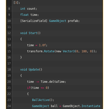
[
3
]
;
8
int
count
;
9
float
time
;
10
[
SerializeField
]
GameObject 
prefab
;
11
12
void
Start
(
)
13
{
14
time
=
1.0f
;
15
transform
.
Rotate
(
new
Vector3
(
0
,
180
,
0
)
)
;
16
}
17
18
void
Update
(
)
19
{
20
time
-=
Time
.
deltaTime
;
21
if
(
time
<=
0
)
22
{
23
BallActive
(
)
;
24
GameObject 
ball
=
GameObject
.
Instantiate