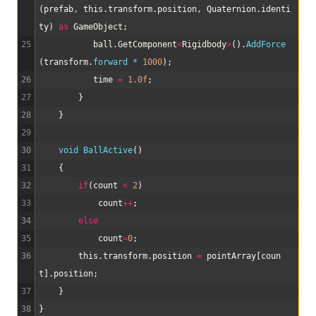
(
prefab
,
this
.
transform
.
position
,
Quaternion
.
identi
ty
)
as
GameObject
;
25
ball
.
GetComponent
<
Rigidbody
>
(
)
.
AddForce
(
transform
.
forward *
1000
)
;
26
time
=
1.0f
;
27
}
28
}
29
30
void
BallActive
(
)
31
{
32
if
(
count
<
2
)
33
count
++
;
34
else
35
count
=
0
;
36
this
.
transform
.
position
=
pointArray
[
coun
t
]
.
position
;
37
}
38
}