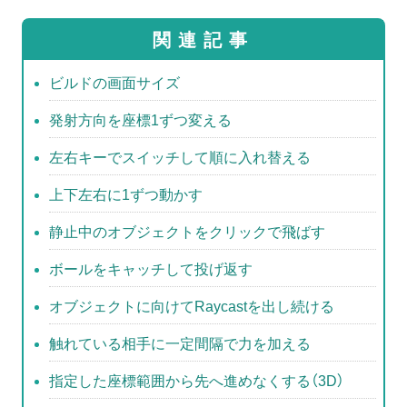
tt
c
e
関連記事
er
e
b
ビルドの画面サイズ
o
発射方向を座標1ずつ変える
o
左右キーでスイッチして順に入れ替える
k
上下左右に1ずつ動かす
静止中のオブジェクトをクリックで飛ばす
ボールをキャッチして投げ返す
オブジェクトに向けてRaycastを出し続ける
触れている相手に一定間隔で力を加える
指定した座標範囲から先へ進めなくする（3D）