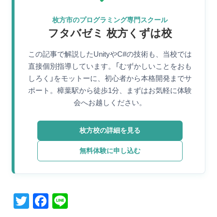
枚方市のプログラミング専門スクール
フタバゼミ 枚方くずは校
この記事で解説したUnityやC#の技術も、当校では
直接個別指導しています。「むずかしいことをおも
しろく」をモットーに、初心者から本格開発までサ
ポート。樟葉駅から徒歩1分、まずはお気軽に体験
会へお越しください。
枚方校の詳細を見る
無料体験に申し込む
T
F
Li
wi
a
n