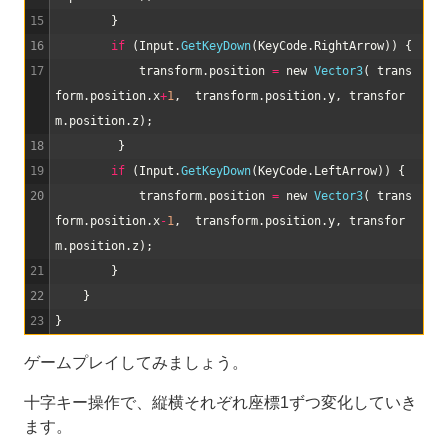
15
}
16
if
(
Input
.
GetKeyDown
(
KeyCode
.
RightArrow
)
)
{
17
transform
.
position
=
new
Vector3
(
trans
form
.
position
.
x
+
1
,
transform
.
position
.
y
,
transfor
m
.
position
.
z
)
;
18
}
19
if
(
Input
.
GetKeyDown
(
KeyCode
.
LeftArrow
)
)
{
20
transform
.
position
=
new
Vector3
(
trans
form
.
position
.
x
-
1
,
transform
.
position
.
y
,
transfor
m
.
position
.
z
)
;
21
}
22
}
23
}
ゲームプレイしてみましょう。
十字キー操作で、縦横それぞれ座標1ずつ変化していき
ます。