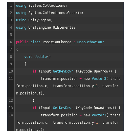
1
using 
System
.
Collections
;
2
using 
System
.
Collections
.
Generic
;
3
using 
UnityEngine
;
4
using 
UnityEngine
.
UIElements
;
5
6
public
class
PositionChange
:
MonoBehaviour
7
{
8
void
Update
(
)
9
{
10
if
(
Input
.
GetKeyDown
(
KeyCode
.
UpArrow
)
)
{
11
transform
.
position
=
new
Vector3
(
trans
form
.
position
.
x
,
transform
.
position
.
y
+
1
,
transfor
m
.
position
.
z
)
;
12
}
13
if
(
Input
.
GetKeyDown
(
KeyCode
.
DownArrow
)
)
{
14
transform
.
position
=
new
Vector3
(
trans
form
.
position
.
x
,
transform
.
position
.
y
-
1
,
transfor
m
.
position
.
z
)
;