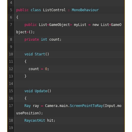
4
5
public
class
ListControl
:
MonoBehaviour
6
{
7
public
List
<
GameObject
>
myList
=
new
List
<
GameO
bject
>
(
)
;
8
private
int
count
;
9
10
void
Start
(
)
11
{
12
count
=
0
;
13
}
14
15
void
Update
(
)
16
{
17
Ray 
ray
=
Camera
.
main
.
ScreenPointToRay
(
Input
.
mo
usePosition
)
;
18
RaycastHit 
hit
;
19