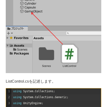
ListControl.csを記述します。
1
using 
System
.
Collections
;
2
using 
System
.
Collections
.
Generic
;
3
using 
UnityEngine
;