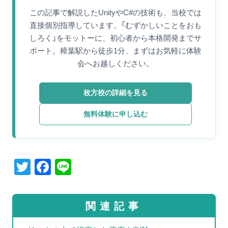
この記事で解説したUnityやC#の技術も、当校では
直接個別指導しています。「むずかしいことをおも
しろく」をモットーに、初心者から本格開発までサ
ポート。樟葉駅から徒歩1分、まずはお気軽に体験
会へお越しください。
枚方校の詳細を見る
無料体験に申し込む
T
F
Li
wi
a
n
tt
c
e
関連記事
er
e