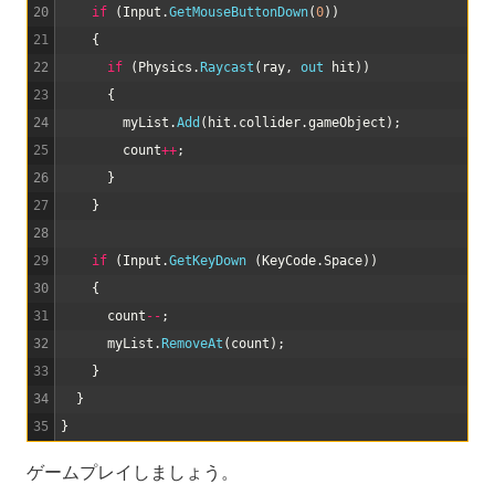
20
if
(
Input
.
GetMouseButtonDown
(
0
)
)
21
{
22
if
(
Physics
.
Raycast
(
ray
,
out 
hit
)
)
23
{
24
myList
.
Add
(
hit
.
collider
.
gameObject
)
;
25
count
++
;
26
}
27
}
28
29
if
(
Input
.
GetKeyDown
(
KeyCode
.
Space
)
)
30
{
31
count
--
;
32
myList
.
RemoveAt
(
count
)
;
33
}
34
}
35
}
ゲームプレイしましょう。