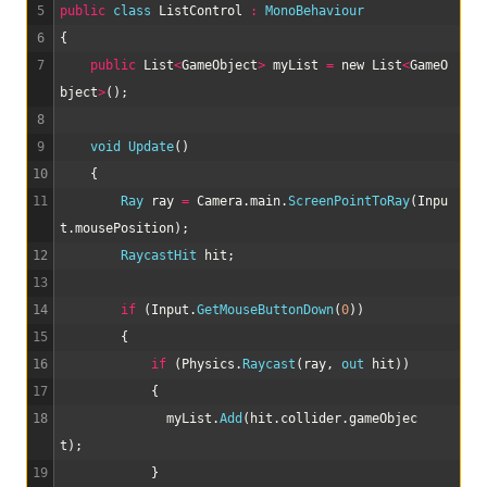
5
public
class
ListControl
:
MonoBehaviour
6
{
7
public
List
<
GameObject
>
myList
=
new
List
<
GameO
bject
>
(
)
;
8
9
void
Update
(
)
10
{
11
Ray 
ray
=
Camera
.
main
.
ScreenPointToRay
(
Inpu
t
.
mousePosition
)
;
12
RaycastHit 
hit
;
13
14
if
(
Input
.
GetMouseButtonDown
(
0
)
)
15
{
16
if
(
Physics
.
Raycast
(
ray
,
out 
hit
)
)
17
{
18
myList
.
Add
(
hit
.
collider
.
gameObjec
t
)
;
19
}