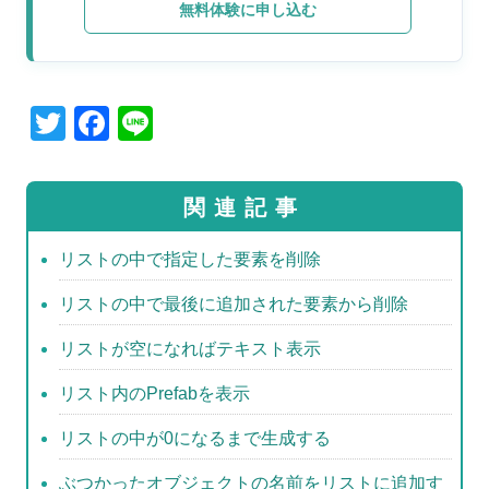
無料体験に申し込む
T
F
Li
wi
a
n
tt
c
e
関連記事
er
e
b
リストの中で指定した要素を削除
o
リストの中で最後に追加された要素から削除
o
リストが空になればテキスト表示
k
リスト内のPrefabを表示
リストの中が0になるまで生成する
ぶつかったオブジェクトの名前をリストに追加す