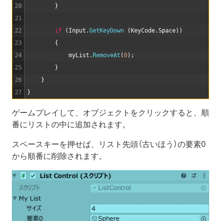
20
}
21
22
if
(
Input
.
GetKeyDown
(
KeyCode
.
Space
)
)
23
{
24
myList
.
RemoveAt
(
0
)
;
25
}
26
}
27
}
ゲームプレイして、オブジェクトをクリックすると、順
番にリストの中に追加されます。
スペースキーを押せば、リスト先頭（古いほう）の要素0
から順番に削除されます。