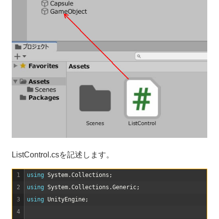
ListControl.csを記述します。
1
using 
System
.
Collections
;
2
using 
System
.
Collections
.
Generic
;
3
using 
UnityEngine
;
4