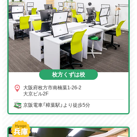
枚方くずは校
大阪府枚方市南楠葉1-26-2
大京ビル2F
京阪電車「樟葉駅」より徒歩5分