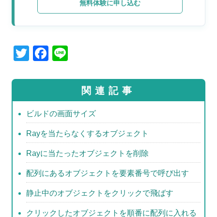
無料体験に申し込む
T
F
Li
wi
a
n
tt
c
e
関連記事
er
e
b
ビルドの画面サイズ
o
Rayを当たらなくするオブジェクト
o
Rayに当たったオブジェクトを削除
k
配列にあるオブジェクトを要素番号で呼び出す
静止中のオブジェクトをクリックで飛ばす
クリックしたオブジェクトを順番に配列に入れる