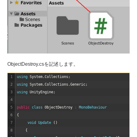
ObjectDestroy.csを記述します。
1
using 
System
.
Collections
;
2
using 
System
.
Collections
.
Generic
;
3
using 
UnityEngine
;
4
5
public
class
ObjectDestroy
:
MonoBehaviour
6
{
7
void
Update
(
)
8
{