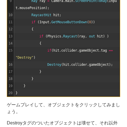
9
Ray 
ray
=
Camera
.
main
.
ScreenPointToRay
(
Inpu
t
.
mousePosition
)
;
10
RaycastHit 
hit
;
11
if
(
Input
.
GetMouseButtonDown
(
0
)
)
12
{
13
if
(
Physics
.
Raycast
(
ray
,
out 
hit
)
)
14
{
15
if
(
hit
.
collider
.
gameObject
.
tag
==
"Destroy"
)
16
Destroy
(
hit
.
collider
.
gameObject
)
;
17
}
18
}
19
}
20
}
ゲームプレイして、オブジェクトをクリックしてみまし
ょう。
Destroyタグのついたオブジェクトは壊せて、それ以外