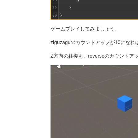
28
}
29
}
30
}
ゲームプレイしてみましょう。
ziguzaguのカウントアップが10に
Z方向の往復も、reverseのカウント