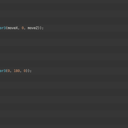
or3
(
moveX
,
0
,
moveZ
)
)
;
or3
(
0
,
180
,
0
)
)
;