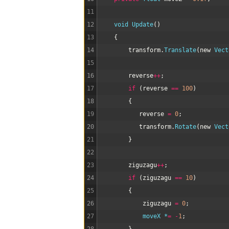
11
12
void
Update
(
)
13
{
14
transform
.
Translate
(
new
Vect
15
16
reverse
++
;
17
if
(
reverse
==
100
)
18
{
19
reverse
=
0
;
20
transform
.
Rotate
(
new
Vect
21
}
22
23
ziguzagu
++
;
24
if
(
ziguzagu
==
10
)
25
{
26
ziguzagu
=
0
;
27
moveX *
=
-
1
;