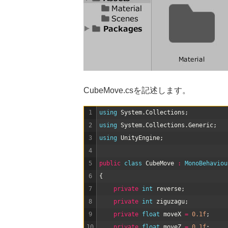
CubeMove.csを記述します。
1
using 
System
.
Collections
;
2
using 
System
.
Collections
.
Generic
;
3
using 
UnityEngine
;
4
5
public
class
CubeMove
:
MonoBehaviou
6
{
7
private
int
reverse
;
8
private
int
ziguzagu
;
9
private
float
moveX
=
0.1f
;
10
private
float
moveZ
=
0.1f
;