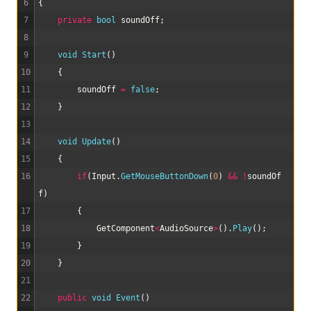
6
{
7
private
bool
soundOff
;
8
9
void
Start
(
)
10
{
11
soundOff
=
false
;
12
}
13
14
void
Update
(
)
15
{
16
if
(
Input
.
GetMouseButtonDown
(
0
)
&&
!
soundOf
f
)
17
{
18
GetComponent
<
AudioSource
>
(
)
.
Play
(
)
;
19
}
20
}
21
22
public
void
Event
(
)