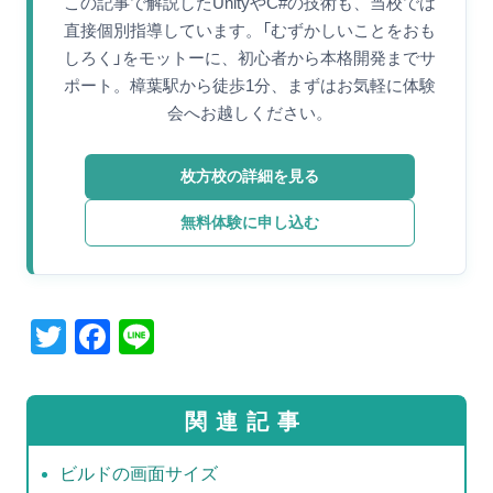
この記事で解説したUnityやC#の技術も、当校では
直接個別指導しています。「むずかしいことをおも
しろく」をモットーに、初心者から本格開発までサ
ポート。樟葉駅から徒歩1分、まずはお気軽に体験
会へお越しください。
枚方校の詳細を見る
無料体験に申し込む
T
F
Li
wi
a
n
tt
c
e
関連記事
er
e
b
ビルドの画面サイズ