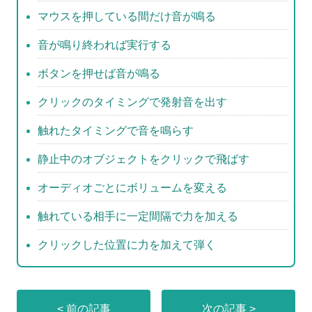
o
マウスを押している間だけ音が鳴る
o
音が鳴り終われば実行する
k
ボタンを押せば音が鳴る
クリックのタイミングで発射音を出す
触れたタイミングで音を鳴らす
静止中のオブジェクトをクリックで飛ばす
オーディオごとにボリュームを変える
触れている相手に一定間隔で力を加える
クリックした位置に力を加えて弾く
< 前の記事
次の記事 >