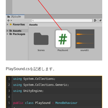
PlaySound.csを記述します。
1
using 
System
.
Collections
;
2
using 
System
.
Collections
.
Generic
;
3
using 
UnityEngine
;
4
5
public
class
PlaySound
:
MonoBehaviour