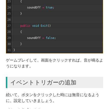
23
{
24
soundOff
=
true
;
25
}
26
27
public
void
Exit
(
)
28
{
29
soundOff
=
false
;
30
}
31
}
ゲームプレイして、画面をクリックすれば、音が鳴るよ
うになります。
イベントトリガーの追加
続いて、ボタンをクリックした時には無音になるよう
に、設定していきましょう。