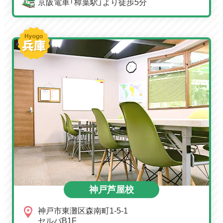
京阪電車「樟葉駅」より徒歩5分
神戸芦屋校
神戸市東灘区森南町1-5-1
セルバB1F