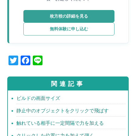
枚方校の詳細を見る
無料体験に申し込む
T
F
Li
wi
a
n
tt
c
e
関連記事
er
e
b
ビルドの画面サイズ
o
静止中のオブジェクトをクリックで飛ばす
o
触れている相手に一定間隔で力を加える
k
クリックした位置に力を加えて弾く