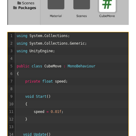
1
using 
System
.
Collections
;
2
using 
System
.
Collections
.
Generic
;
3
using 
UnityEngine
;
4
5
public
class
CubeMove
:
MonoBehaviour
6
{
7
private
float
speed
;
8
9
void
Start
(
)
10
{
11
speed
=
0.01f
;
12
}
13
14
void
Update
(
)