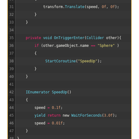
31
transform
.
Translate
(
speed
,
0f
,
0f
)
;
32
}
33
}
34
35
private
void
OnTriggerEnter
(
Collider 
other
)
{
36
if
(
other
.
gameObject
.
name
==
"Sphere"
)
37
{
38
StartCoroutine
(
"SpeedUp"
)
;
39
}
40
}
41
42
IEnumerator 
SpeedUp
(
)
43
{
44
speed
=
0.1f
;
45
yield 
return
new
WaitForSeconds
(
3.0f
)
;
46
speed
=
0.01f
;
47
}
48
}