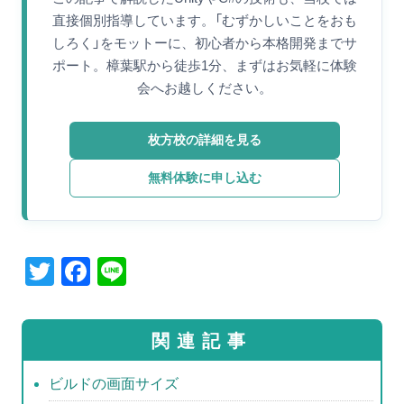
直接個別指導しています。「むずかしいことをおも
しろく」をモットーに、初心者から本格開発までサ
ポート。樟葉駅から徒歩1分、まずはお気軽に体験
会へお越しください。
枚方校の詳細を見る
無料体験に申し込む
T
F
Li
wi
a
n
tt
c
e
関連記事
er
e
b
ビルドの画面サイズ