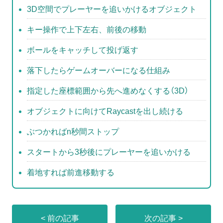
o
3D空間でプレーヤーを追いかけるオブジェクト
o
キー操作で上下左右、前後の移動
k
ボールをキャッチして投げ返す
落下したらゲームオーバーになる仕組み
指定した座標範囲から先へ進めなくする（3D）
オブジェクトに向けてRaycastを出し続ける
ぶつかればn秒間ストップ
スタートから3秒後にプレーヤーを追いかける
着地すれば前進移動する
< 前の記事
次の記事 >