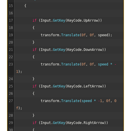
15
{
16
17
if
(
Input
.
GetKey
(
KeyCode
.
UpArrow
)
)
18
{
19
transform
.
Translate
(
0f
,
0f
,
speed
)
;
20
}
21
if
(
Input
.
GetKey
(
KeyCode
.
DownArrow
)
)
22
{
23
transform
.
Translate
(
0f
,
0f
,
speed *
-
1
)
;
24
}
25
if
(
Input
.
GetKey
(
KeyCode
.
LeftArrow
)
)
26
{
27
transform
.
Translate
(
speed *
-
1
,
0f
,
0
f
)
;
28
}
29
if
(
Input
.
GetKey
(
KeyCode
.
RightArrow
)
)
30
{