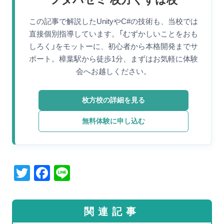
この記事で解説したUnityやC#の技術も、当校では
直接個別指導しています。「むずかしいことをおも
しろく」をモットーに、初心者から本格開発までサ
ポート。樟葉駅から徒歩1分、まずはお気軽に体験
会へお越しください。
枚方校の詳細を見る
無料体験に申し込む
T
F
Li
wi
a
n
tt
c
e
関連記事
er
e