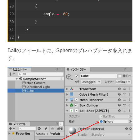
28
{
29
angle
=
-
60
;
30
}
31
}
32
}
Ballのフィールドに、Sphereのプレハブデータを入れま
す。