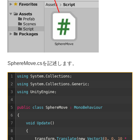
SphereMove.csを記述します。
1
using 
System
.
Collections
;
2
using 
System
.
Collections
.
Generic
;
3
using 
UnityEngine
;
4
5
public
class
SphereMove
:
MonoBehaviour
6
{
7
void
Update
(
)
8
{
9
transform
.
Translate
(
new
Vector3
(
0
,
0
,
10
*