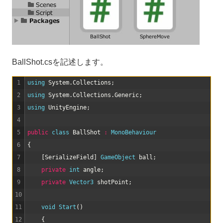
BallShot.csを記述します。
1
using 
System
.
Collections
;
2
using 
System
.
Collections
.
Generic
;
3
using 
UnityEngine
;
4
5
public
class
BallShot
:
MonoBehaviour
6
{
7
[
SerializeField
]
GameObject 
ball
;
8
private
int
angle
;
9
private
Vector3 
shotPoint
;
10
11
void
Start
(
)
12
{