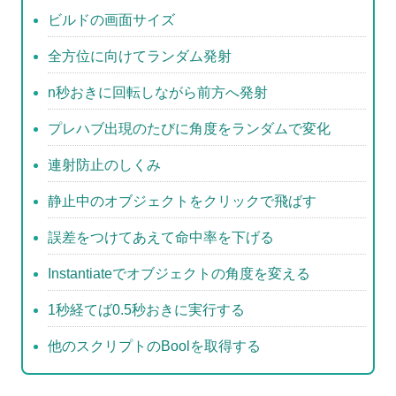
b
ビルドの画面サイズ
o
全方位に向けてランダム発射
o
n秒おきに回転しながら前方へ発射
k
プレハブ出現のたびに角度をランダムで変化
連射防止のしくみ
静止中のオブジェクトをクリックで飛ばす
誤差をつけてあえて命中率を下げる
Instantiateでオブジェクトの角度を変える
1秒経てば0.5秒おきに実行する
他のスクリプトのBoolを取得する