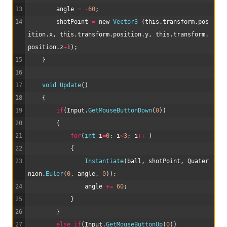
13
angle
=
-
60
;
14
shotPoint
=
new
Vector3
(
this
.
transform
.
pos
ition
.
x
,
this
.
transform
.
position
.
y
,
this
.
transform
.
position
.
z
+
1
)
;
15
}
16
17
void
Update
(
)
18
{
19
if
(
Input
.
GetMouseButtonDown
(
0
)
)
20
{
21
for
(
int
i
=
0
;
i
<
3
;
i
++
)
22
{
23
Instantiate
(
ball
,
shotPoint
,
Quater
nion
.
Euler
(
0
,
angle
,
0
)
)
;
24
angle
+=
60
;
25
}
26
}
27
else
if
(
Input
.
GetMouseButtonUp
(
0
)
)