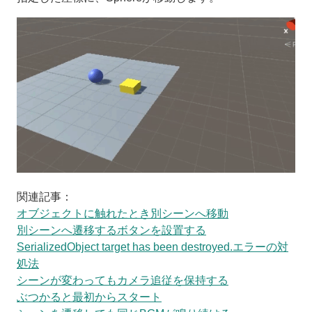
関連記事：
オブジェクトに触れたとき別シーンへ移動
別シーンへ遷移するボタンを設置する
SerializedObject target has been destroyed.エラーの対
処法
シーンが変わってもカメラ追従を保持する
ぶつかると最初からスタート