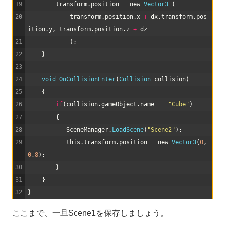
19
transform
.
position
=
new
Vector3
(
20
transform
.
position
.
x
+
dx
,
transform
.
pos
ition
.
y
,
transform
.
position
.
z
+
dz
21
)
;
22
}
23
24
void
OnCollisionEnter
(
Collision 
collision
)
25
{
26
if
(
collision
.
gameObject
.
name
==
"Cube"
)
27
{
28
SceneManager
.
LoadScene
(
"Scene2"
)
;
29
this
.
transform
.
position
=
new
Vector3
(
0
,
0
,
8
)
;
30
}
31
}
32
}
ここまで、一旦Scene1を保存しましょう。