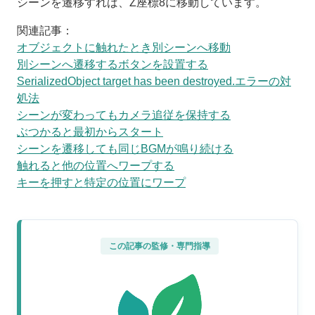
シーンを遷移すれば、Z座標8に移動しています。
関連記事：
オブジェクトに触れたとき別シーンへ移動
別シーンへ遷移するボタンを設置する
SerializedObject target has been destroyed.エラーの対
処法
シーンが変わってもカメラ追従を保持する
ぶつかると最初からスタート
シーンを遷移しても同じBGMが鳴り続ける
触れると他の位置へワープする
キーを押すと特定の位置にワープ
この記事の監修・専門指導