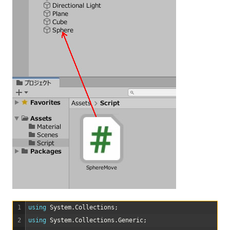
1
using 
System
.
Collections
;
2
using 
System
.
Collections
.
Generic
;