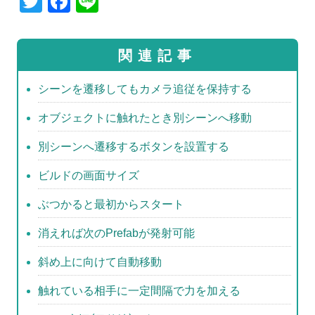
T
F
Li
wi
a
n
tt
c
e
関連記事
er
e
b
シーンを遷移してもカメラ追従を保持する
o
オブジェクトに触れたとき別シーンへ移動
o
別シーンへ遷移するボタンを設置する
k
ビルドの画面サイズ
ぶつかると最初からスタート
消えれば次のPrefabが発射可能
斜め上に向けて自動移動
触れている相手に一定間隔で力を加える