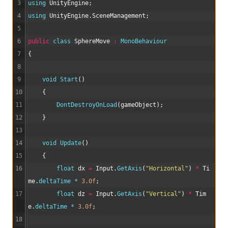
3
using 
UnityEngine
;
4
using 
UnityEngine
.
SceneManagement
;
5
6
public
class
SphereMove
:
MonoBehaviour
7
{
8
9
void
Start
(
)
10
{
11
DontDestroyOnLoad
(
gameObject
)
;
12
}
13
14
void
Update
(
)
15
{
16
float
dx
=
Input
.
GetAxis
(
"Horizontal"
)
*
Ti
me
.
deltaTime *
3.0f
;
17
float
dz
=
Input
.
GetAxis
(
"Vertical"
)
*
Tim
e
.
deltaTime *
3.0f
;
18