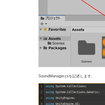
SoundManager.csを記述します。
1
using 
System
.
Collections
;
2
using 
System
.
Collections
.
Generic
;
3
using 
UnityEngine
;
4
using 
UnityEngine
.
UI
;