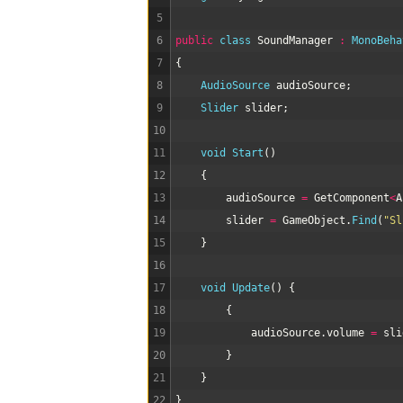
5
6
public
class
SoundManager
:
MonoBeha
7
{
8
AudioSource 
audioSource
;
9
Slider 
slider
;
10
11
void
Start
(
)
12
{
13
audioSource
=
GetComponent
<
A
14
slider
=
GameObject
.
Find
(
"Sl
15
}
16
17
void
Update
(
)
{
18
{
19
audioSource
.
volume
=
sli
20
}
21
}
22
}