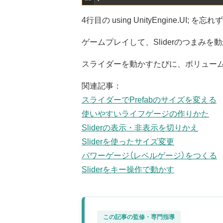
4行目の using UnityEngine.UI
ゲームプレイして、Sliderのつまみを
スライダーを動かすたびに、ボリューム
関連記事：
スライダーでPrefabのサイズを変える
使いやすいライフゲージの作りかた
Sliderの表示・非表示を切りかえ
Sliderを使ったサイズ変更
パワーゲージ（レベルゲージ）をつくる
Sliderをキー操作で動かす
この記事の監修・専門指導