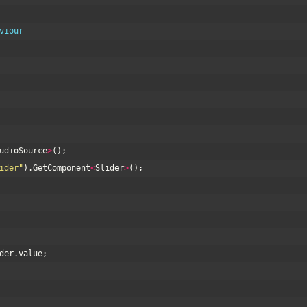
viour
udioSource
>
(
)
;
ider"
)
.
GetComponent
<
Slider
>
(
)
;
der
.
value
;