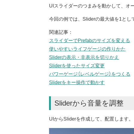
UIスライダーのつまみを動かして、オ
今回の例では、Sliderの最大値を1
関連記事：
スライダーでPrefabのサイズを変える
使いやすいライフゲージの作りかた
Sliderの表示・非表示を切りかえ
Sliderを使ったサイズ変更
パワーゲージ（レベルゲージ）をつくる
Sliderをキー操作で動かす
Sliderから音量を調整
UIからSliderを作成して、配置します。