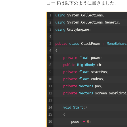
コードは以下のように書きました。
1
using 
System
.
Collections
;
2
using 
System
.
Collections
.
Generic
;
3
using 
UnityEngine
;
4
5
public
class
ClickPower
:
MonoBehavi
6
{
7
private
float
power
;
8
public
Rigidbody 
rb
;
9
private
float
startPos
;
10
private
float
endPos
;
11
private
Vector3 
pos
;
12
private
Vector3 
screenToWorldPoi
13
14
void
Start
(
)
15
{
16
power
=
0
;