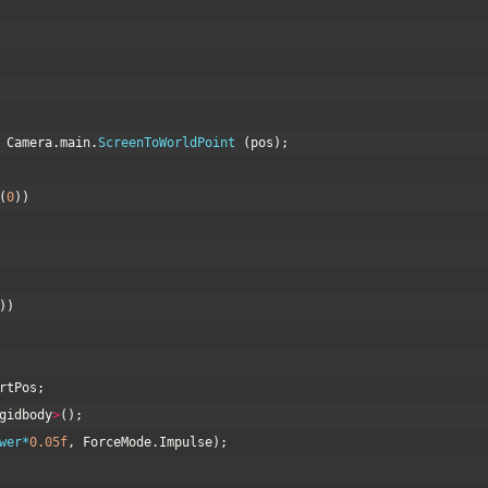
Camera
.
main
.
ScreenToWorldPoint
(
pos
)
;
(
0
)
)
)
)
rtPos
;
gidbody
>
(
)
;
wer*
0.05f
,
ForceMode
.
Impulse
)
;