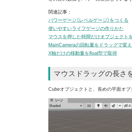
関連記事：
パワーゲージ（レベルゲージ）をつくる
使いやすいライフゲージの作りかた
マウスを押した時間だけオブジェクト
MainCameraの回転量をドラッグで変
X軸だけの移動量をfloat型で取得
マウスドラッグの長さ
Cubeオブジェクトと、長めの平面オ