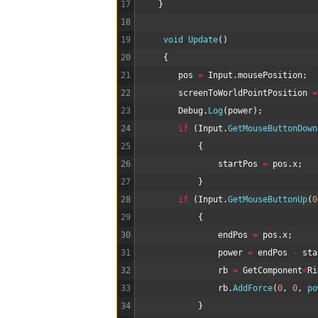
17
}
18
19
void
Update
(
)
20
{
21
pos
=
Input
.
mousePosition
;
22
screenToWorldPointPosition
=
23
Debug
.
Log
(
power
)
;
24
if
(
Input
.
GetMouseButtonDown
25
{
26
startPos
=
pos
.
x
;
27
}
28
if
(
Input
.
GetMouseButtonUp
(
0
29
{
30
endPos
=
pos
.
x
;
31
power
=
endPos
-
sta
32
rb
=
GetComponent
<
Ri
33
rb
.
AddForce
(
0
,
0
,
po
34
}