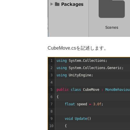
CubeMove.csを記述します。
1
using 
System
.
Collections
;
2
using 
System
.
Collections
.
Generic
;
3
using 
UnityEngine
;
4
5
public
class
CubeMove
:
MonoBehaviou
6
{
7
float
speed
=
3.0f
;
8
9
void
Update
(
)
10
{