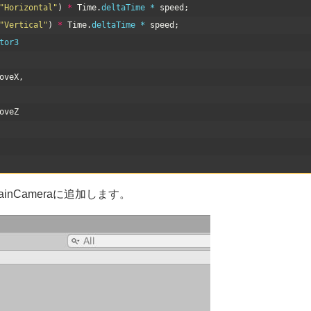
"Horizontal"
)
*
Time
.
deltaTime *
speed
;
"Vertical"
)
*
Time
.
deltaTime *
speed
;
tor3
oveX
,
oveZ
MainCameraに追加します。