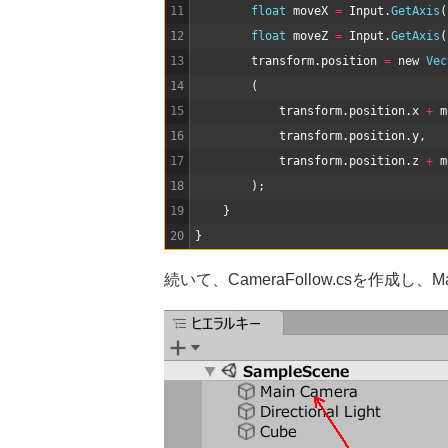
11
float
moveX
=
Input
.
GetAxis
(
12
float
moveZ
=
Input
.
GetAxis
(
13
transform
.
position
=
new
Vec
14
(
15
transform
.
position
.
x
+
m
16
transform
.
position
.
y
,
17
transform
.
position
.
z
+
m
18
)
;
19
}
20
}
続いて、CameraFollow.csを作成し、