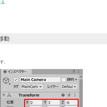
する
速移動
ます。