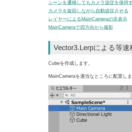
シーンを遷移してもカメラ追従を保持
カメラを旋回しながら自動追従させる
レイヤーによるMainCameraの非表示
MainCameraで四方向から撮影
Vector3.Lerpによる等
Cubeを作成します。
MainCameraを適当なところに配置し