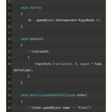
10
11
void
Start
(
)
12
{
13
rb
=
gameObject
.
GetComponent
<
Rigidbody
>
(
)
;
14
}
15
16
void
Update
(
)
17
{
18
if
(
isGround
)
19
{
20
transform
.
Translate
(
0
,
0
,
speed *
Time
.
deltaTime
)
;
21
}
22
}
23
24
void
OnCollisionEnter
(
Collision 
other
)
25
{
26
if
(
other
.
gameObject
.
name
==
"Plane"
)