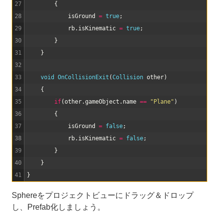
27
{
28
isGround
=
true
;
29
rb
.
isKinematic
=
true
;
30
}
31
}
32
33
void
OnCollisionExit
(
Collision 
other
)
34
{
35
if
(
other
.
gameObject
.
name
==
"Plane"
)
36
{
37
isGround
=
false
;
38
rb
.
isKinematic
=
false
;
39
}
40
}
41
}
Sphereをプロジェクトビューにドラッグ＆ドロップ
し、Prefab化しましょう。