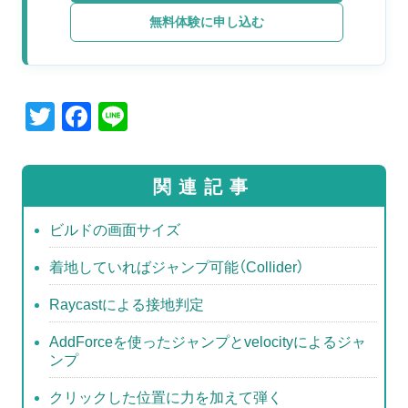
無料体験に申し込む
T
F
Li
wi
a
n
tt
c
e
関連記事
er
e
b
ビルドの画面サイズ
o
着地していればジャンプ可能（Collider）
o
Raycastによる接地判定
k
AddForceを使ったジャンプとvelocityによるジャ
ンプ
クリックした位置に力を加えて弾く