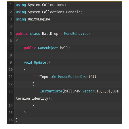
1
using 
System
.
Collections
;
2
using 
System
.
Collections
.
Generic
;
3
using 
UnityEngine
;
4
5
public
class
BallDrop
:
MonoBehaviour
6
{
7
public
GameObject 
ball
;
8
9
void
Update
(
)
10
{
11
if
(
Input
.
GetMouseButtonDown
(
0
)
)
12
{
13
Instantiate
(
ball
,
new
Vector3
(
0
,
5
,
0
)
,
Qua
ternion
.
identity
)
;
14
}
15
}
16
}