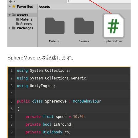
SphereMove.csを記述します。
1
using 
System
.
Collections
;
2
using 
System
.
Collections
.
Generic
;
3
using 
UnityEngine
;
4
5
public
class
SphereMove
:
MonoBehaviour
6
{
7
private
float
speed
=
10.0f
;
8
private
bool
isGround
;
9
private
Rigidbody 
rb
;