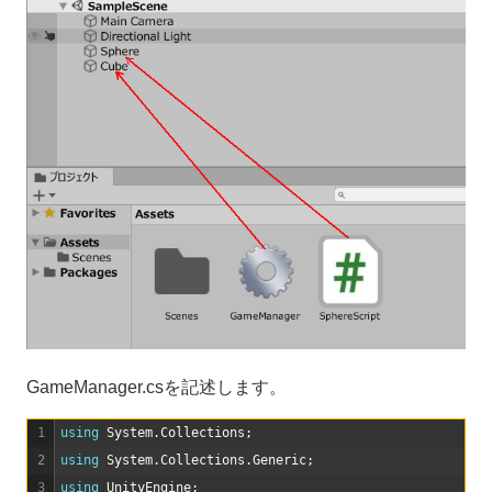
GameManager.csを記述します。
1
using 
System
.
Collections
;
2
using 
System
.
Collections
.
Generic
;
3
using 
UnityEngine
;