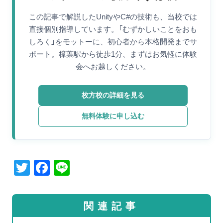
この記事で解説したUnityやC#の技術も、当校では
直接個別指導しています。「むずかしいことをおも
しろく」をモットーに、初心者から本格開発までサ
ポート。樟葉駅から徒歩1分、まずはお気軽に体験
会へお越しください。
枚方校の詳細を見る
無料体験に申し込む
T
F
Li
wi
a
n
tt
c
e
関連記事
er
e