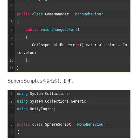
4
5
public
class
GameManager
:
MonoBehaviour
6
{
7
public
void
ChangeColor
(
)
8
{
9
GetComponent
<
Renderer
>
(
)
.
material
.
color
=
Co
lor
.
blue
;
10
}
11
}
SphereScript.csを記述します。
1
using 
System
.
Collections
;
2
using 
System
.
Collections
.
Generic
;
3
using 
UnityEngine
;
4
5
public
class
SphereScript
:
MonoBehaviour
6
{