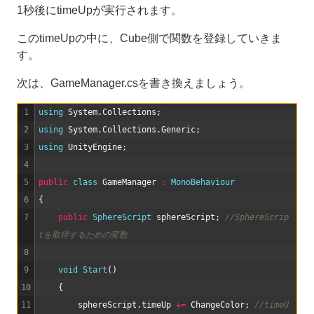
1秒後にtimeUpが実行されます。
このtimeUpの中に、Cube側で関数を登録していきま
す。
次は、GameManager.csを書き換えましょう。
1
using 
System
.
Collections
;
2
using 
System
.
Collections
.
Generic
;
3
using 
UnityEngine
;
4
5
public
class
GameManager
:
MonoBehaviour
6
{
7
public
SphereScript 
sphereScript
;
//SphereScrip
tを取得するための変数
8
9
void
Start
(
)
10
{
11
sphereScript
.
timeUp
+=
ChangeColor
;
//timeU