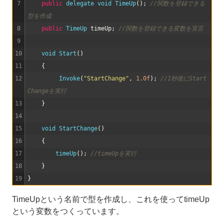
7
public
delegate 
void
TimeUp
(
)
;
//関数を登録できる
型を作成
8
public
TimeUp 
timeUp
;
//関数を登録できる変数を宣言
9
10
void
Start
(
)
11
{
12
Invoke
(
"StartChange"
,
1.0f
)
;
//1秒後にStart
Changeを実行
13
}
14
15
void
StartChange
(
)
16
{
17
timeUp
(
)
;
//timeUpを実行
18
}
19
}
TimeUpという名前で型を作成し、これを使ってtimeUp
という変数をつくっています。