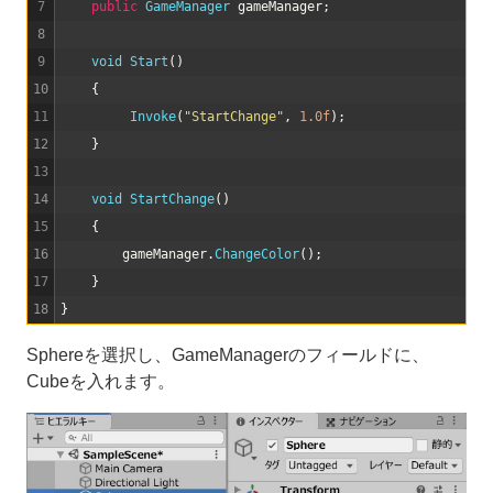
7
public
GameManager 
gameManager
;
8
9
void
Start
(
)
10
{
11
Invoke
(
"StartChange"
,
1.0f
)
;
12
}
13
14
void
StartChange
(
)
15
{
16
gameManager
.
ChangeColor
(
)
;
17
}
18
}
Sphereを選択し、GameManagerのフィールドに、
Cubeを入れます。