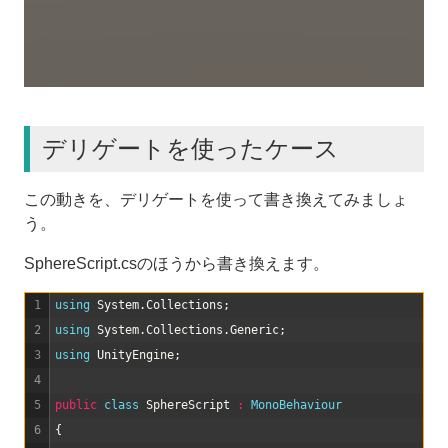
デリゲートを使ったケース
この動きを、デリゲートを使って書き換えてみましょ
う。
SphereScript.csのほうから書き換えます。
1
using 
System
.
Collections
;
2
using 
System
.
Collections
.
Generic
;
3
using 
UnityEngine
;
4
5
public
class
SphereScript
:
MonoBehaviour
6
{