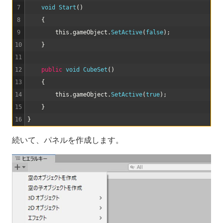
7
void
Start
(
)
8
{
9
this
.
gameObject
.
SetActive
(
false
)
;
10
}
11
12
public
void
CubeSet
(
)
13
{
14
this
.
gameObject
.
SetActive
(
true
)
;
15
}
16
}
続いて、パネルを作成します。