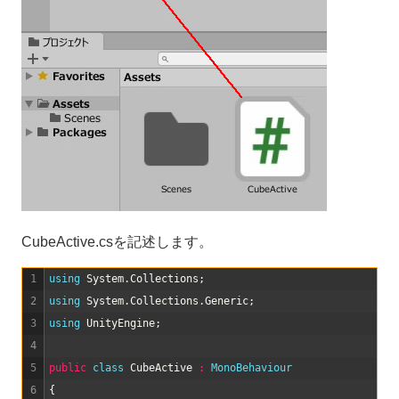
CubeActive.csを記述します。
1
using 
System
.
Collections
;
2
using 
System
.
Collections
.
Generic
;
3
using 
UnityEngine
;
4
5
public
class
CubeActive
:
MonoBehaviour
6
{