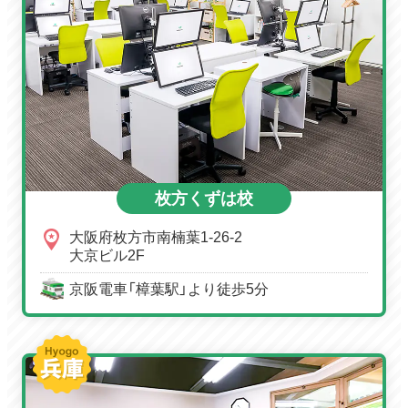
枚方くずは校
大阪府枚方市南楠葉1-26-2
大京ビル2F
京阪電車「樟葉駅」より徒歩5分