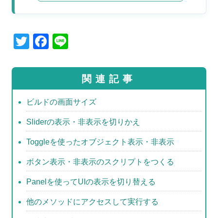
T
F
Li
wi
a
n
tt
c
e
関連記事
er
e
b
ビルドの画面サイズ
o
Sliderの表示・非表示を切りかえ
o
Toggleを使ったオブジェクト表示・非表示
k
ボタン表示・非表示のスクリプトをつくる
Panelを使ってUIの表示を切り替える
他のメソッドにアクセスして実行する