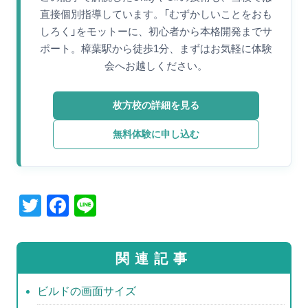
直接個別指導しています。「むずかしいことをおも
しろく」をモットーに、初心者から本格開発までサ
ポート。樟葉駅から徒歩1分、まずはお気軽に体験
会へお越しください。
枚方校の詳細を見る
無料体験に申し込む
T
F
Li
wi
a
n
tt
c
e
関連記事
er
e
b
ビルドの画面サイズ