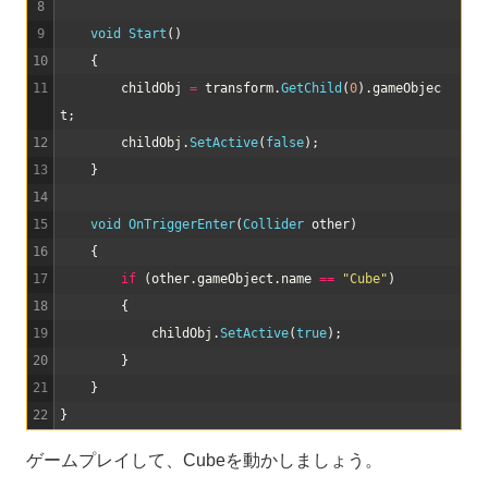
8
9
void
Start
(
)
10
{
11
childObj
=
transform
.
GetChild
(
0
)
.
gameObjec
t
;
12
childObj
.
SetActive
(
false
)
;
13
}
14
15
void
OnTriggerEnter
(
Collider 
other
)
16
{
17
if
(
other
.
gameObject
.
name
==
"Cube"
)
18
{
19
childObj
.
SetActive
(
true
)
;
20
}
21
}
22
}
ゲームプレイして、Cubeを動かしましょう。