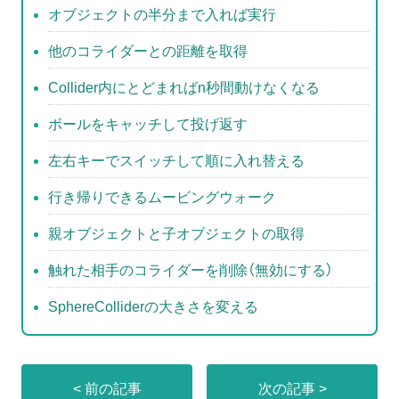
o
オブジェクトの半分まで入れば実行
o
他のコライダーとの距離を取得
k
Collider内にとどまればn秒間動けなくなる
ボールをキャッチして投げ返す
左右キーでスイッチして順に入れ替える
行き帰りできるムービングウォーク
親オブジェクトと子オブジェクトの取得
触れた相手のコライダーを削除（無効にする）
SphereColliderの大きさを変える
< 前の記事
次の記事 >