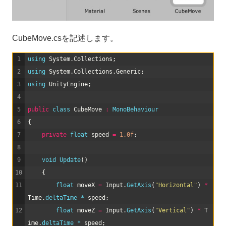
CubeMove.csを記述します。
1
using 
System
.
Collections
;
2
using 
System
.
Collections
.
Generic
;
3
using 
UnityEngine
;
4
5
public
class
CubeMove
:
MonoBehaviour
6
{
7
private
float
speed
=
1.0f
;
8
9
void
Update
(
)
10
{
11
float
moveX
=
Input
.
GetAxis
(
"Horizontal"
)
*
Time
.
deltaTime *
speed
;
12
float
moveZ
=
Input
.
GetAxis
(
"Vertical"
)
*
T
ime
.
deltaTime *
speed
;