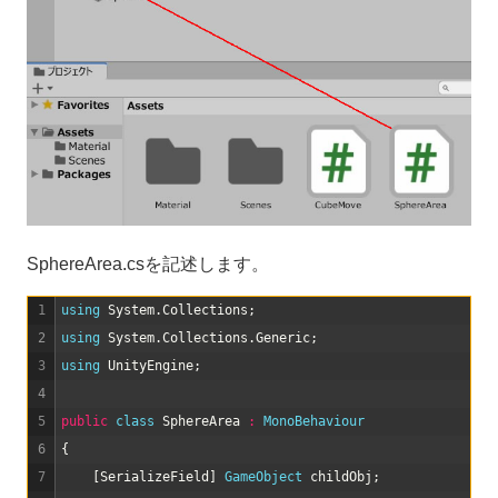
SphereArea.csを記述します。
1
using 
System
.
Collections
;
2
using 
System
.
Collections
.
Generic
;
3
using 
UnityEngine
;
4
5
public
class
SphereArea
:
MonoBehaviour
6
{
7
[
SerializeField
]
GameObject 
childObj
;