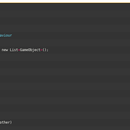
aviour
new
List
<
GameObject
>
(
)
;
other
)