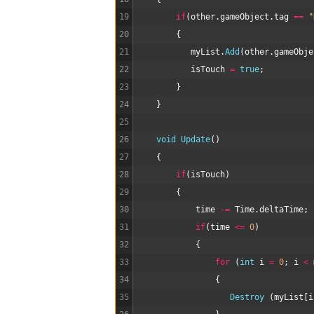
19
if
(
other
.
gameObject
.
tag
==
"
20
{
21
myList
.
Add
(
other
.
gameObje
22
isTouch
=
true
;
23
}
24
}
25
26
void
Update
(
)
27
{
28
if
(
isTouch
)
29
{
30
time
-=
Time
.
deltaTime
;
31
if
(
time
<=
0
)
32
{
33
for
(
int
i
=
0
;
i
<
34
{
35
Destroy
(
myList
[
i