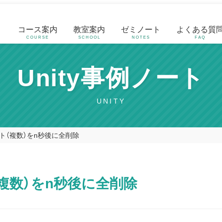
コース案内
教室案内
ゼミノート
よくある質
COURSE
SCHOOL
NOTES
FAQ
Unity事例ノート
UNITY
ト（複数）をn秒後に全削除
複数）をn秒後に全削除