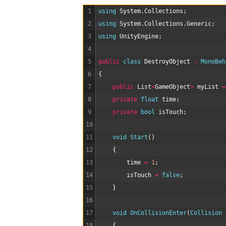
1
using 
System
.
Collections
;
2
using 
System
.
Collections
.
Generic
;
3
using 
UnityEngine
;
4
5
public
class
DestroyObject
:
MonoBeh
6
{
7
public
List
<
GameObject
>
myList
=
8
private
float
time
;
9
private
bool
isTouch
;
10
11
void
Start
(
)
12
{
13
time
=
1
;
14
isTouch
=
false
;
15
}
16
17
void
OnCollisionEnter
(
Collision 
18
{