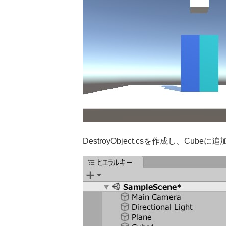
DestroyObject.csを作成し、Cube