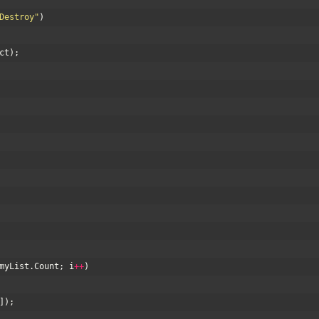
Destroy"
)
ct
)
;
myList
.
Count
;
i
++
)
]
)
;